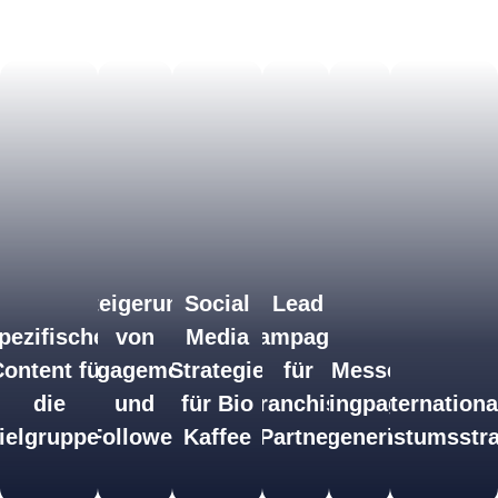
Steigerung
Social
Lead
pezifischer
von
Media
Kampagne
ontent für
Engagement
Strategie
für
Messe
die
und
für Bio
Franchise
Landingpage zur
Internationa
ielgruppen
Follower
Kaffee
Partner
Leadgenerierung
Wachstumsstra