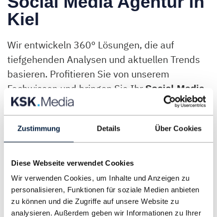
Social Media Agentur in
Kiel
Wir entwickeln 360° Lösungen, die auf
tiefgehenden Analysen und aktuellen Trends
basieren. Profitieren Sie von unserem
Fachwissen und bringen Sie Ihr
Social Media
auf das nächste Level.
Zustimmung
Details
Über Cookies
KSK.MEDIA ist Ihre Social Media Agentur für
Kiel mit Erfahrung.
Diese Webseite verwendet Cookies
Wir verwenden Cookies, um Inhalte und Anzeigen zu
personalisieren, Funktionen für soziale Medien anbieten
zu können und die Zugriffe auf unsere Website zu
analysieren. Außerdem geben wir Informationen zu Ihrer